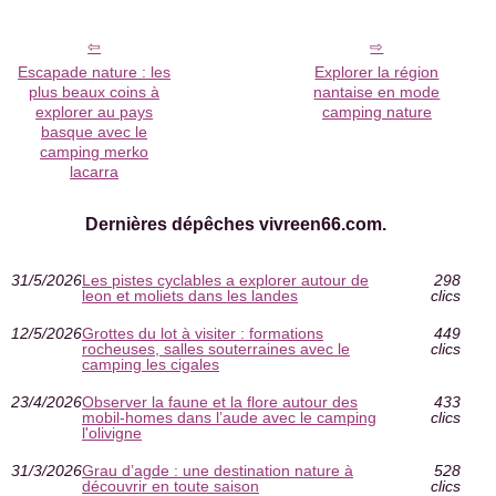
Escapade nature : les
Explorer la région
plus beaux coins à
nantaise en mode
explorer au pays
camping nature
basque avec le
camping merko
lacarra
Dernières dépêches vivreen66.com.
31/5/2026
Les pistes cyclables a explorer autour de
298
leon et moliets dans les landes
clics
12/5/2026
Grottes du lot à visiter : formations
449
rocheuses, salles souterraines avec le
clics
camping les cigales
23/4/2026
Observer la faune et la flore autour des
433
mobil-homes dans l’aude avec le camping
clics
l'olivigne
31/3/2026
Grau d’agde : une destination nature à
528
découvrir en toute saison
clics