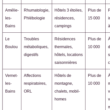
Amélie-
Rhumatologie,
Hôtels 3 étoiles,
Plus de
P
les-
Phlébologie
résidences,
15 000
i
Bains
campings
à
Le
Troubles
Résidences
Plus de
Boulou
métaboliques,
thermales,
10 000
d
digestifs
hôtels, locations
s
saisonnières
c
Vernet-
Affections
Hôtels de
Plus de
les-
respiratoires,
montagne,
10 000
m
Bains
ORL
chalets, mobil-
v
homes