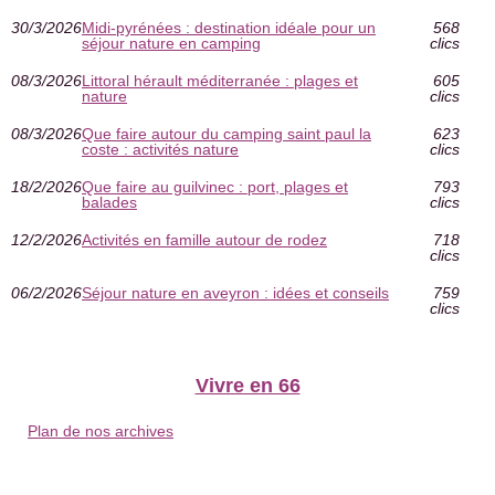
30/3/2026
Midi-pyrénées : destination idéale pour un
568
séjour nature en camping
clics
08/3/2026
Littoral hérault méditerranée : plages et
605
nature
clics
08/3/2026
Que faire autour du camping saint paul la
623
coste : activités nature
clics
18/2/2026
Que faire au guilvinec : port, plages et
793
balades
clics
12/2/2026
Activités en famille autour de rodez
718
clics
06/2/2026
Séjour nature en aveyron : idées et conseils
759
clics
Vivre en 66
Plan de nos archives