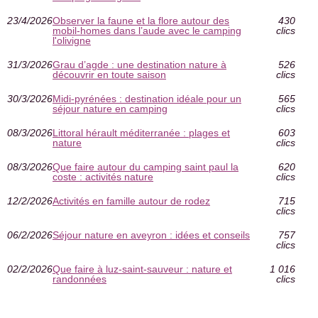
23/4/2026
Observer la faune et la flore autour des
430
mobil-homes dans l’aude avec le camping
clics
l'olivigne
31/3/2026
Grau d’agde : une destination nature à
526
découvrir en toute saison
clics
30/3/2026
Midi-pyrénées : destination idéale pour un
565
séjour nature en camping
clics
08/3/2026
Littoral hérault méditerranée : plages et
603
nature
clics
08/3/2026
Que faire autour du camping saint paul la
620
coste : activités nature
clics
12/2/2026
Activités en famille autour de rodez
715
clics
06/2/2026
Séjour nature en aveyron : idées et conseils
757
clics
02/2/2026
Que faire à luz-saint-sauveur : nature et
1 016
randonnées
clics