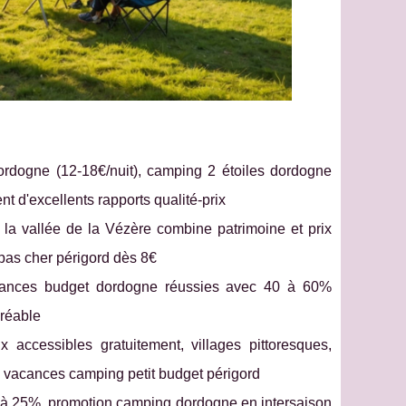
rdogne (12-18€/nuit), camping 2 étoiles dordogne
nt d'excellents rapports qualité-prix
 la vallée de la Vézère combine patrimoine et prix
 pas cher périgord dès 8€
acances budget dordogne réussies avec 40 à 60%
gréable
 accessibles gratuitement, villages pittoresques,
 vacances camping petit budget périgord
u'à 25%, promotion camping dordogne en intersaison