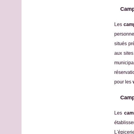
Campi
Les
camp
personne
situés pr
aux sites
municipa
réservati
pour les
Campi
Les
cam
établisse
L'épiceri