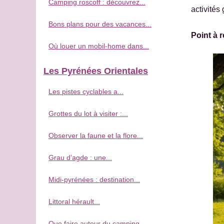
Camping roscoff : découvrez...
activités
Bons plans pour des vacances...
Point à r
Où louer un mobil-home dans...
Les Pyrénées Orientales
Les pistes cyclables a...
Grottes du lot à visiter :...
Observer la faune et la flore...
Grau d’agde : une...
Midi-pyrénées : destination...
Littoral hérault...
Que faire autour du camping...