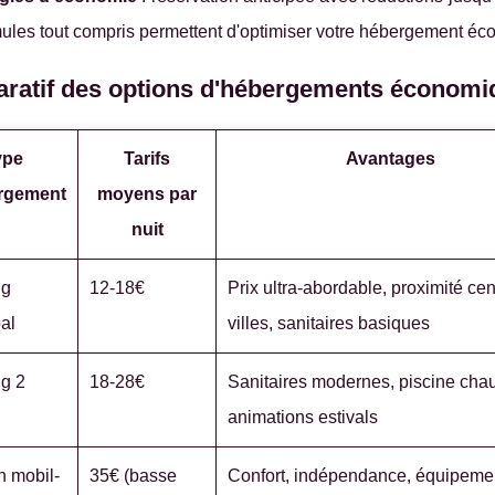
mules tout compris permettent d'optimiser votre hébergement éc
ratif des options d'hébergements économ
ype
Tarifs
Avantages
rgement
moyens par
nuit
ng
12-18€
Prix ultra-abordable, proximité cen
al
villes, sanitaires basiques
g 2
18-28€
Sanitaires modernes, piscine chau
animations estivals
n mobil-
35€ (basse
Confort, indépendance, équipeme