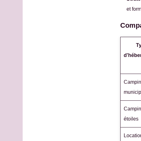
et for
Compa
T
d'hébe
Campi
municip
Campin
étoiles
Locatio