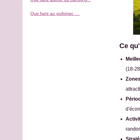
Que faire au guilvinec :...
Ce qu'i
Meill
(18-28
Zones
attrac
Pério
d'écon
Activ
randon
Strat