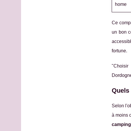
home
Ce compar
un bon c
accessib
fortune.
"Choisir
Dordogn
Quels 
Selon l'
à moins d
camping