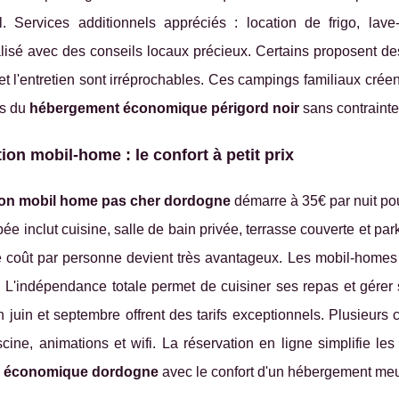
l. Services additionnels appréciés : location de frigo, lave
isé avec des conseils locaux précieux. Certains proposent des 
et l'entretien sont irréprochables. Ces campings familiaux cré
rs du
hébergement économique périgord noir
sans contrainte
ion mobil-home : le confort à petit prix
ion mobil home pas cher dordogne
démarre à 35€ par nuit po
pée inclut cuisine, salle de bain privée, terrasse couverte et p
e coût par personne devient très avantageux. Les mobil-homes r
. L'indépendance totale permet de cuisiner ses repas et gérer
 juin et septembre offrent des tarifs exceptionnels. Plusieurs
cine, animations et wifi. La réservation en ligne simplifie l
 économique dordogne
avec le confort d'un hébergement meu