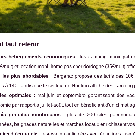
l faut retenir
eurs hébergements économiques
: les camping municipal do
€/nuit) et location mobil home pas cher dordogne (35€/nuit) offre
 les plus abordables
: Bergerac propose des tarifs dès 10€,
tifs à 14€, tandis que le secteur de Nontron affiche des camping
des optimales
: mai-juin et septembre garantissent des v
omie par rapport à juillet-août, tout en bénéficiant d'un climat a
ités gratuites nombreuses
: plus de 200 sites patrimoniaux
nées, baignades naturelles et marchés locaux enrichissent vos
égies d'économie
: réservation anticipée avec réductions jusq