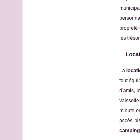
municipa
personnal
propreté 
les tréso
Locat
La
locat
tout équi
d'amis, l
vaisselle
minute en
accès pis
camping