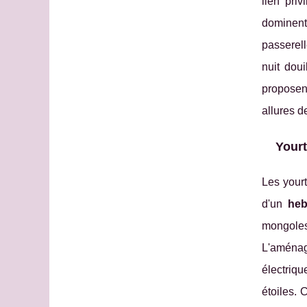
lien pri
dominent
passerel
nuit dou
proposen
allures d
Yourt
Les yourt
d'un
heb
mongoles
L'aménage
électriqu
étoiles.