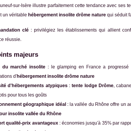
neuf-sur-Isère illustre parfaitement cette tendance avec ses 
t un véritable
hébergement insolite drôme nature
qui séduit f
ndation clé
: privilégiez les établissements qui allient c
e réussie.
ints majeurs
du marché insolite
: le glamping en France a progress
ations d'
hébergement insolite drôme nature
sité d'hébergements atypiques
:
tente lodge Drôme
, caban
lotis pour tous les goûts
ionnement géographique idéal
: la vallée du Rhône offre un ac
our insolite vallée du Rhône
rt qualité-prix avantageux
: économies jusqu'à 35% par rapport 