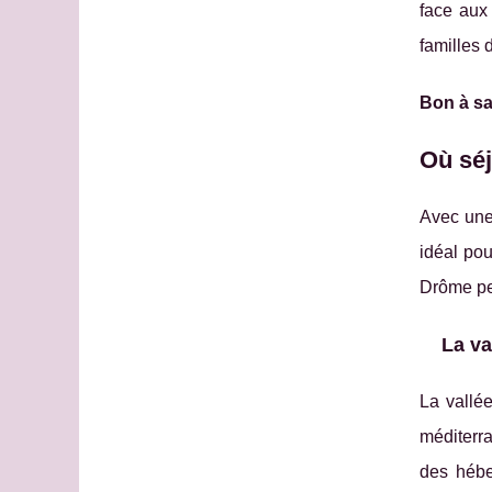
face aux
familles
Bon à sa
Où séj
Avec une
idéal pou
Drôme pe
La va
La vallé
méditerr
des hébe