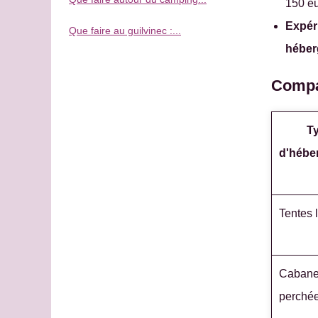
150 eu
Expér
Que faire au guilvinec :...
héber
Compa
T
d'hébe
Tentes 
Caban
perché