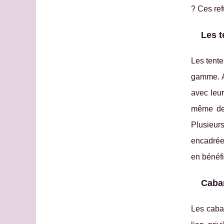
? Ces ref
Les t
Les tente
gamme. Au
avec leur
même de k
Plusieu
encadrées
en bénéfi
Caban
Les caban