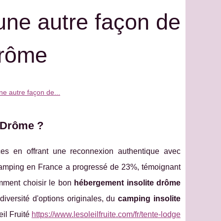
une autre façon de
drôme
ne autre façon de...
a Drôme ?
ces en offrant une reconnexion authentique avec
 glamping en France a progressé de 23%, témoignant
mment choisir le bon
hébergement insolite drôme
iversité d'options originales, du
camping insolite
il Fruité
https://www.lesoleilfruite.com/fr/tente-lodge