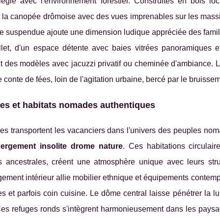
vilégié avec l'environnement forestier. Construites en bois l
 la canopée drômoise avec des vues imprenables sur les massif
le suspendue ajoute une dimension ludique appréciée des fami
illet, d'un espace détente avec baies vitrées panoramiques et
t des modèles avec jacuzzi privatif ou cheminée d'ambiance. 
e conte de fées, loin de l'agitation urbaine, bercé par le bruisse
es et habitats nomades authentiques
es transportent les vacanciers dans l'univers des peuples nom
ergement insolite drome nature
. Ces habitations circulair
 ancestrales, créent une atmosphère unique avec leurs struc
ment intérieur allie mobilier ethnique et équipements contempora
es et parfois coin cuisine. Le dôme central laisse pénétrer la l
 Ces refuges ronds s'intègrent harmonieusement dans les pays