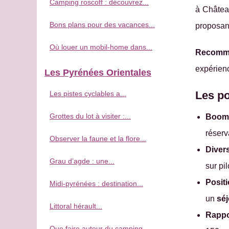
Camping roscoff : découvrez...
à Château
Bons plans pour des vacances...
proposan
Où louer un mobil-home dans...
Recomma
expérienc
Les Pyrénées Orientales
Les po
Les pistes cyclables a...
Grottes du lot à visiter :...
Boom 
réserv
Observer la faune et la flore...
Diver
Grau d’agde : une...
sur pi
Posit
Midi-pyrénées : destination...
un
séj
Littoral hérault...
Rappo
Que faire autour du camping...