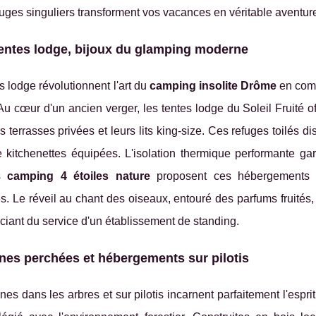
uges singuliers transforment vos vacances en véritable aventure 
entes lodge, bijoux du glamping moderne
s lodge révolutionnent l'art du
camping insolite Drôme
en comb
 cœur d'un ancien verger, les tentes lodge du Soleil Fruité o
s terrasses privées et leurs lits king-size. Ces refuges toilés disp
itchenettes équipées. L'isolation thermique performante garan
rs
camping 4 étoiles nature
proposent ces hébergements p
. Le réveil au chant des oiseaux, entouré des parfums fruités
ciant du service d'un établissement de standing.
es perchées et hébergements sur pilotis
es dans les arbres et sur pilotis incarnent parfaitement l'espri