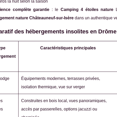
ros la nuit selon la saison
ience complète garantie
: le
Camping 4 étoiles nature
L
gement nature Châteauneuf-sur-Isère
dans un authentique v
ratif des hébergements insolites en Drôme
ype
Caractéristiques principales
rgement
lodge
Équipements modernes, terrasses privées,
isolation thermique, vue sur verger
es
Construites en bois local, vues panoramiques,
es
accès par passerelles, options jacuzzi ou