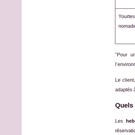
Yourtes
nomad
"Pour un
l’environ
Le clien
adaptés à
Quels 
Les
heb
réservati