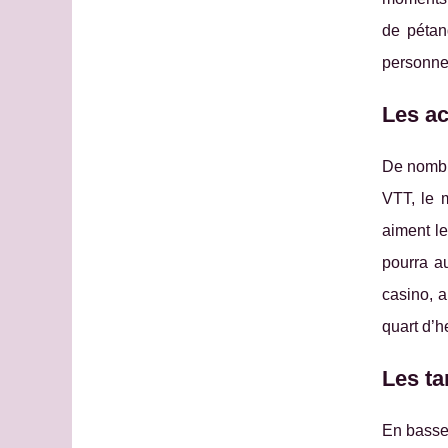
de pétan
personne
Les ac
De nombre
VTT, le m
aiment le
pourra au
casino, a
quart d’h
Les ta
En basse 