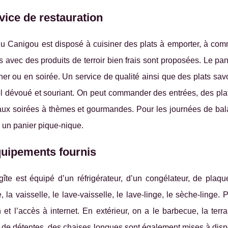
vice de restauration
u Canigou est disposé à cuisiner des plats à emporter, à com
 avec des produits de terroir bien frais sont proposées. Le pani
er ou en soirée. Un service de qualité ainsi que des plats sav
 dévoué et souriant. On peut commander des entrées, des plats
aux soirées à thèmes et gourmandes. Pour les journées de bala
re un panier pique-nique.
quipements fournis
îte est équipé d’un réfrigérateur, d’un congélateur, de plaq
e, la vaisselle, le lave-vaisselle, le lave-linge, le sèche-linge. P
n et l’accès à internet. En extérieur, on a le barbecue, la terr
e détentes, des chaises longues sont également mises à disposi