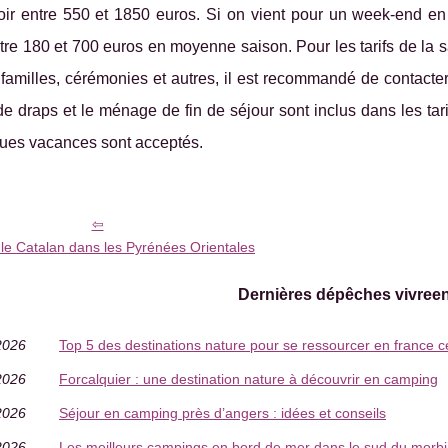
oir entre 550 et 1850 euros. Si on vient pour un week-end en 
tre 180 et 700 euros en moyenne saison. Pour les tarifs de la s
familles, cérémonies et autres, il est recommandé de contacter l
de draps et le ménage de fin de séjour sont inclus dans les tar
ues vacances sont acceptés.
le Catalan dans les Pyrénées Orientales
Dernières dépêches vivree
2026
Top 5 des destinations nature pour se ressourcer en france c
2026
Forcalquier : une destination nature à découvrir en camping
2026
Séjour en camping près d’angers : idées et conseils
2026
Les meilleurs campings en bord de mer dans le sud du morb