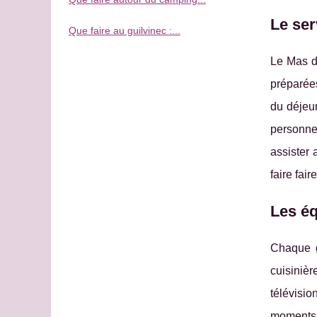
Le ser
Que faire au guilvinec :...
Le Mas d
préparées
du déjeun
personnel
assister 
faire fai
Les é
Chaque g
cuisinièr
télévisio
moments d