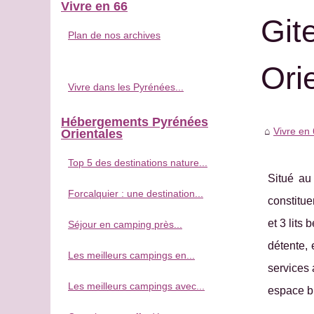
Vivre en 66
Git
Plan de nos archives
Ori
Vivre dans les Pyrénées...
Hébergements Pyrénées
Vivre en
Orientales
Top 5 des destinations nature...
Situé au
Forcalquier : une destination...
constitue
et 3 lits
Séjour en camping près...
détente, 
Les meilleurs campings en...
services 
Les meilleurs campings avec...
espace bi