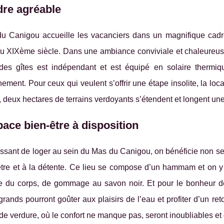
dre agréable
u Canigou accueille les vacanciers dans un magnifique cadre 
u XIXème siècle. Dans une ambiance conviviale et chaleureuse, 
es gîtes est indépendant et est équipé en solaire thermique
nement. Pour ceux qui veulent s’offrir une étape insolite, la lo
, deux hectares de terrains verdoyants s’étendent et longent une 
ace bien-être à disposition
issant de loger au sein du Mas du Canigou, on bénéficie non 
être et à la détente. Ce lieu se compose d’un hammam et on 
 du corps, de gommage au savon noir. Et pour le bonheur de 
 grands pourront goûter aux plaisirs de l’eau et profiter d’un re
 de verdure, où le confort ne manque pas, seront inoubliables et 