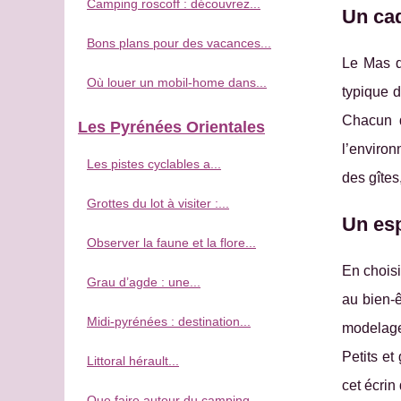
Camping roscoff : découvrez...
Un ca
Bons plans pour des vacances...
Le Mas d
Où louer un mobil-home dans...
typique d
Chacun d
Les Pyrénées Orientales
l’environ
Les pistes cyclables a...
des gîtes
Grottes du lot à visiter :...
Un esp
Observer la faune et la flore...
En chois
Grau d’agde : une...
au bien-
Midi-pyrénées : destination...
modelage
Petits et
Littoral hérault...
cet écrin
Que faire autour du camping...