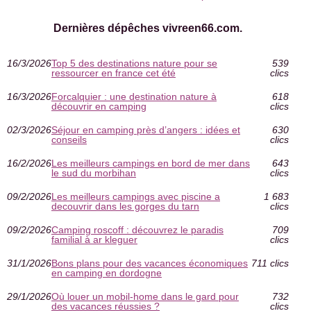
Dernières dépêches vivreen66.com.
16/3/2026
Top 5 des destinations nature pour se
539
ressourcer en france cet été
clics
16/3/2026
Forcalquier : une destination nature à
618
découvrir en camping
clics
02/3/2026
Séjour en camping près d’angers : idées et
630
conseils
clics
16/2/2026
Les meilleurs campings en bord de mer dans
643
le sud du morbihan
clics
09/2/2026
Les meilleurs campings avec piscine a
1 683
decouvrir dans les gorges du tarn
clics
09/2/2026
Camping roscoff : découvrez le paradis
709
familial à ar kleguer
clics
31/1/2026
Bons plans pour des vacances économiques
711 clics
en camping en dordogne
29/1/2026
Où louer un mobil-home dans le gard pour
732
des vacances réussies ?
clics