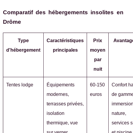
Comparatif des hébergements insolites en
Drôme
Type
Caractéristiques
Prix
Avantag
d'hébergement
principales
moyen
par
nuit
Tentes lodge
Équipements
60-150
Confort h
modernes,
euros
de gamme
terrasses privées,
immersio
isolation
nature,
thermique, vue
services 
sur verger
et piscine